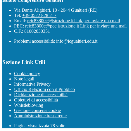
Istituto Comprensivo Gualtieri
Via Dante Alighieri, 10 42044 Gualtieri (RE)
Tel:
+39 0522 828 217
Email:
reic83800c@istruzione.it
Link per inviare una mail
PEC:
reic83800c@pec.istruzione.it
Link per inviare una mail
C.F.: 81002030351
Problemi accessibilità: info@icgualtieri.edu.it
Sezione Link Utili
Cookie policy
Note legali
Informativa Privacy
Ufficio Relazioni con il Pubblico
Dichiarazione di accessibilità
Obiettivi di accessibilità
Whistleblowing
Gestione consensi cookie
Amministrazione trasparente
Pagina visualizzata
78
volte