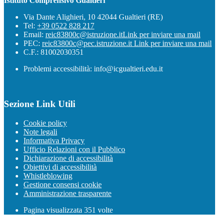
Istituto Comprensivo Gualtieri
Via Dante Alighieri, 10 42044 Gualtieri (RE)
Tel:
+39 0522 828 217
Email:
reic83800c@istruzione.it
Link per inviare una mail
PEC:
reic83800c@pec.istruzione.it
Link per inviare una mail
C.F.: 81002030351
Problemi accessibilità: info@icgualtieri.edu.it
Sezione Link Utili
Cookie policy
Note legali
Informativa Privacy
Ufficio Relazioni con il Pubblico
Dichiarazione di accessibilità
Obiettivi di accessibilità
Whistleblowing
Gestione consensi cookie
Amministrazione trasparente
Pagina visualizzata
351
volte