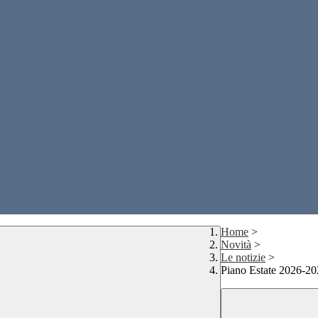
Home
>
Novità
>
Le notizie
>
Piano Estate 2026-2