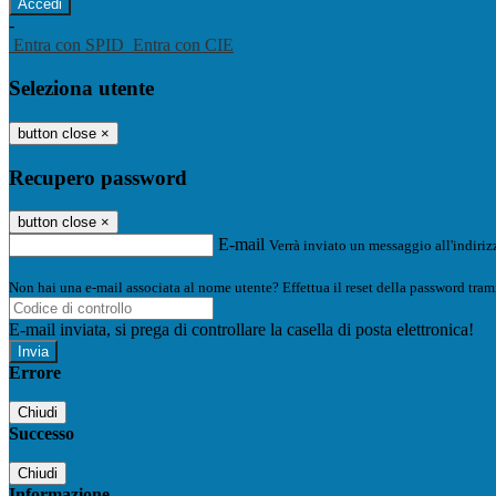
-
Entra con SPID
Entra con CIE
Seleziona utente
button close
×
Recupero password
button close
×
E-mail
Verrà inviato un messaggio all'indirizz
Non hai una e-mail associata al nome utente? Effettua il reset della password tram
E-mail inviata, si prega di controllare la casella di posta elettronica!
Errore
Chiudi
Successo
Chiudi
Informazione