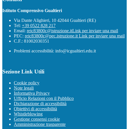
Istituto Comprensivo Gualtieri
Via Dante Alighieri, 10 42044 Gualtieri (RE)
Tel:
+39 0522 828 217
Email:
reic83800c@istruzione.it
Link per inviare una mail
PEC:
reic83800c@pec.istruzione.it
Link per inviare una mail
C.F.: 81002030351
Problemi accessibilità: info@icgualtieri.edu.it
Sezione Link Utili
Cookie policy
Note legali
Informativa Privacy
Ufficio Relazioni con il Pubblico
Dichiarazione di accessibilità
Obiettivi di accessibilità
Whistleblowing
Gestione consensi cookie
Amministrazione trasparente