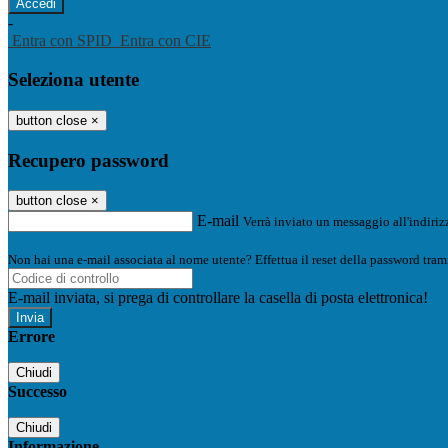
-
Entra con SPID
Entra con CIE
Seleziona utente
button close
×
Recupero password
button close
×
E-mail
Verrà inviato un messaggio all'indirizz
Non hai una e-mail associata al nome utente? Effettua il reset della password tram
E-mail inviata, si prega di controllare la casella di posta elettronica!
Errore
Chiudi
Successo
Chiudi
Informazione