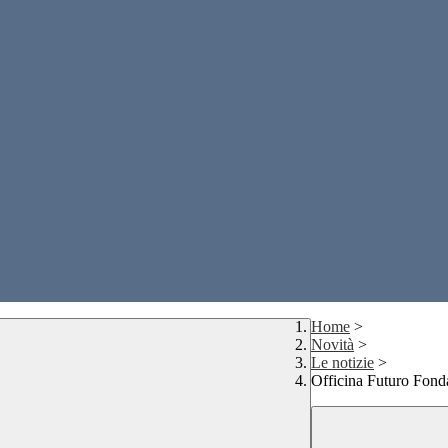
Home
>
Novità
>
Le notizie
>
Officina Futuro Fon