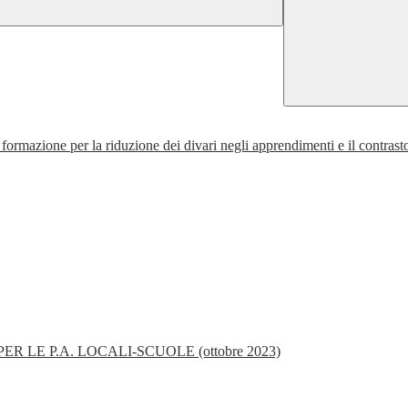
rmazione per la riduzione dei divari negli apprendimenti e il contrasto
ER LE P.A. LOCALI-SCUOLE (ottobre 2023)