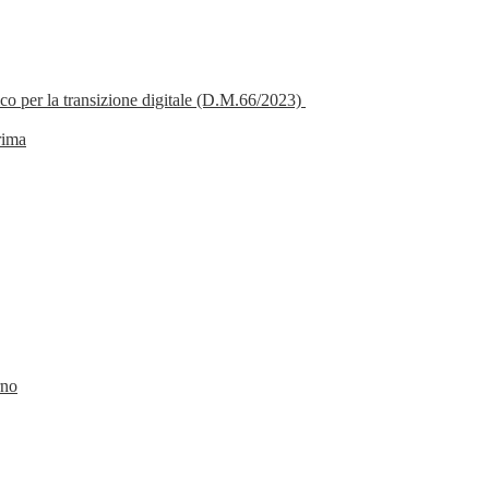
o per la transizione digitale (D.M.66/2023)
rima
rno