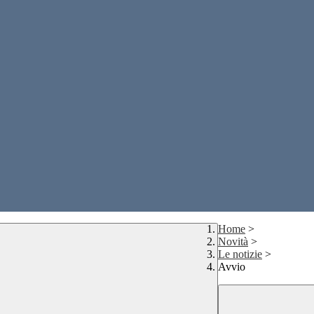
Home
>
Novità
>
Le notizie
>
Avvio