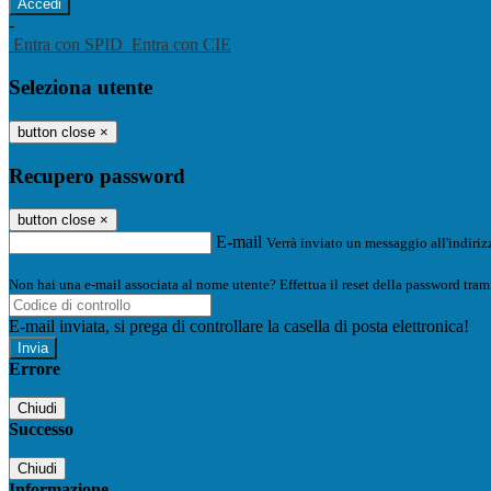
-
Entra con SPID
Entra con CIE
Seleziona utente
button close
×
Recupero password
button close
×
E-mail
Verrà inviato un messaggio all'indirizz
Non hai una e-mail associata al nome utente? Effettua il reset della password tram
E-mail inviata, si prega di controllare la casella di posta elettronica!
Errore
Chiudi
Successo
Chiudi
Informazione