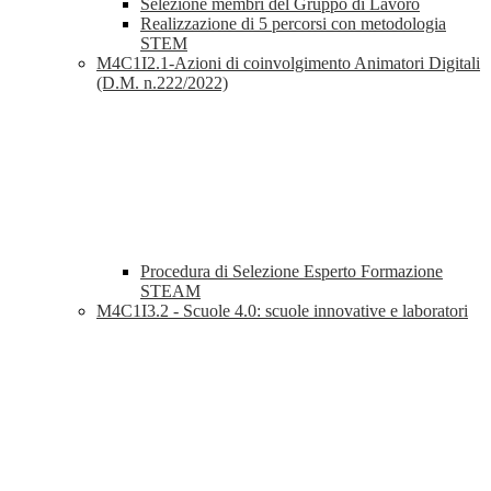
Selezione membri del Gruppo di Lavoro
Realizzazione di 5 percorsi con metodologia
STEM
M4C1I2.1-Azioni di coinvolgimento Animatori Digitali
(D.M. n.222/2022)
Procedura di Selezione Esperto Formazione
STEAM
M4C1I3.2 - Scuole 4.0: scuole innovative e laboratori