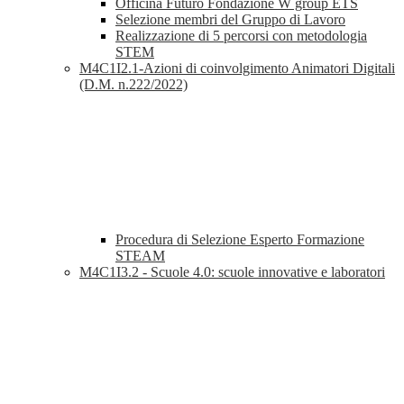
Officina Futuro Fondazione W group ETS
Selezione membri del Gruppo di Lavoro
Realizzazione di 5 percorsi con metodologia
STEM
M4C1I2.1-Azioni di coinvolgimento Animatori Digitali
(D.M. n.222/2022)
Procedura di Selezione Esperto Formazione
STEAM
M4C1I3.2 - Scuole 4.0: scuole innovative e laboratori