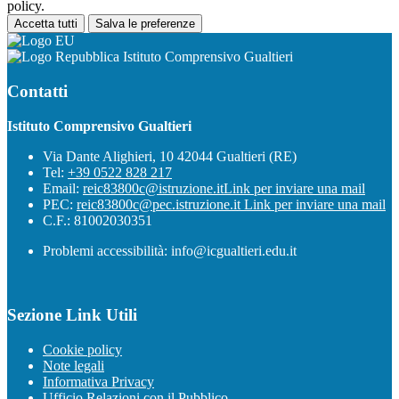
policy.
Accetta tutti
Salva le preferenze
Istituto Comprensivo Gualtieri
Contatti
Istituto Comprensivo Gualtieri
Via Dante Alighieri, 10 42044 Gualtieri (RE)
Tel:
+39 0522 828 217
Email:
reic83800c@istruzione.it
Link per inviare una mail
PEC:
reic83800c@pec.istruzione.it
Link per inviare una mail
C.F.: 81002030351
Problemi accessibilità: info@icgualtieri.edu.it
Sezione Link Utili
Cookie policy
Note legali
Informativa Privacy
Ufficio Relazioni con il Pubblico