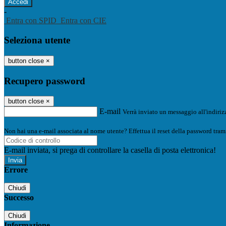
-
Entra con SPID
Entra con CIE
Seleziona utente
button close
×
Recupero password
button close
×
E-mail
Verrà inviato un messaggio all'indirizz
Non hai una e-mail associata al nome utente? Effettua il reset della password tram
E-mail inviata, si prega di controllare la casella di posta elettronica!
Errore
Chiudi
Successo
Chiudi
Informazione