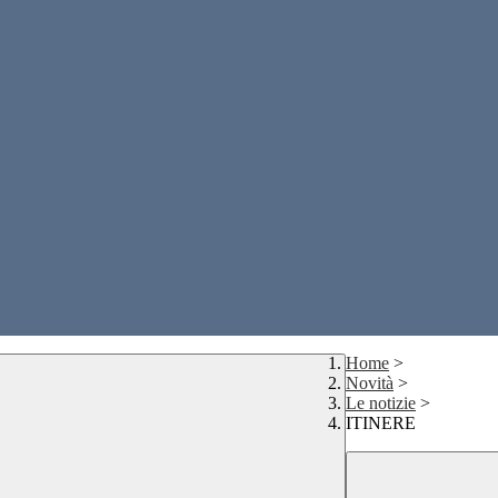
Home
>
Novità
>
Le notizie
>
ITINERE