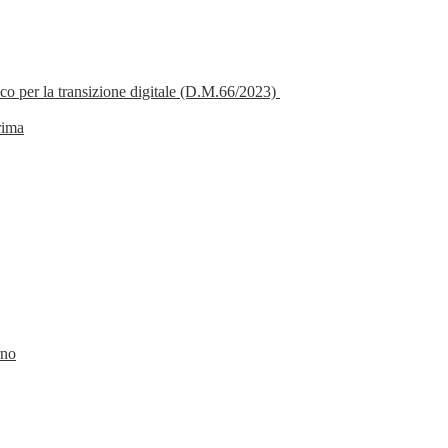
o per la transizione digitale (D.M.66/2023)
rima
rno