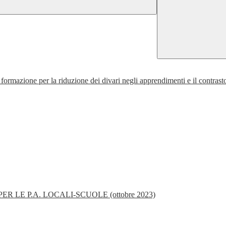
rmazione per la riduzione dei divari negli apprendimenti e il contrasto
ER LE P.A. LOCALI-SCUOLE (ottobre 2023)