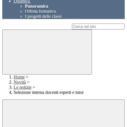
Didattica
Panoramica
Offerta formativa
I progetti delle classi
Campo di ricerca per le pagine del sito
Home
>
Novità
>
Le notizie
>
Selezione interna docenti esperti e tutor