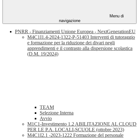
Menu di
navigazione
PNRR - Finanziamenti Unione Europea - NextGenerationEU
M4C1I1.4-2024-1322-P-51403 Interventi di tutoraggio
e formazione per la riduzione dei divari negli
apprendimenti e il contrasto alla dispersione scolastica
(D.M. 19/2024)
TEAM
Selezione Interna
Avvio
M1C1-Investimento 1.2 ABILITAZIONE AL CLOUD
PER LE P.A. LOCALI-SCUOLE (ottobre 2023)
M4C1I2.1 -2023-1222 Formazione del personale