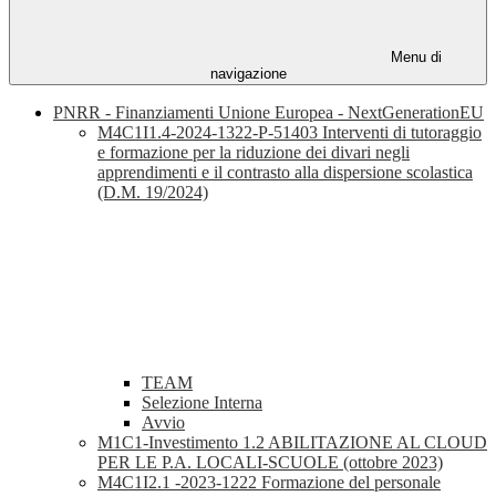
Menu di
navigazione
PNRR - Finanziamenti Unione Europea - NextGenerationEU
M4C1I1.4-2024-1322-P-51403 Interventi di tutoraggio
e formazione per la riduzione dei divari negli
apprendimenti e il contrasto alla dispersione scolastica
(D.M. 19/2024)
TEAM
Selezione Interna
Avvio
M1C1-Investimento 1.2 ABILITAZIONE AL CLOUD
PER LE P.A. LOCALI-SCUOLE (ottobre 2023)
M4C1I2.1 -2023-1222 Formazione del personale