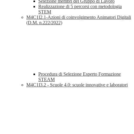
Selezione membri del Gruppo di Lavoro
Realizzazione di 5 percorsi con metodologia
STEM
M4C1I2.1-Azioni di coinvolgimento Animatori Digitali
(D.M. n.222/2022)
Procedura di Selezione Esperto Formazione
STEAM
M4C1I3.2 - Scuole 4.0: scuole innovative e laboratori