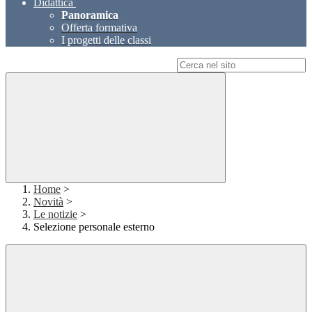
Didattica
Panoramica
Offerta formativa
I progetti delle classi
Campo di ricerca per le pagine del sito
Home
>
Novità
>
Le notizie
>
Selezione personale esterno