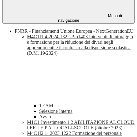
Menu di
navigazione
PNRR - Finanziamenti Unione Europea - NextGenerationEU
M4C1I1.4-2024-1322-P-51403 Interventi di tutoraggio
e formazione per la riduzione dei divari negli
apprendimenti e il contrasto alla dispersione scolastica
(D.M. 19/2024)
TEAM
Selezione Interna
Avvio
M1C1-Investimento 1.2 ABILITAZIONE AL CLOUD
PER LE P.A. LOCALI-SCUOLE (ottobre 2023)
M4C1I2.1 -2023-1222 Formazione del personale