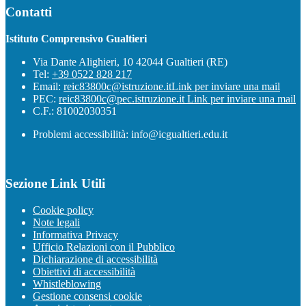
Contatti
Istituto Comprensivo Gualtieri
Via Dante Alighieri, 10 42044 Gualtieri (RE)
Tel:
+39 0522 828 217
Email:
reic83800c@istruzione.it
Link per inviare una mail
PEC:
reic83800c@pec.istruzione.it
Link per inviare una mail
C.F.: 81002030351
Problemi accessibilità: info@icgualtieri.edu.it
Sezione Link Utili
Cookie policy
Note legali
Informativa Privacy
Ufficio Relazioni con il Pubblico
Dichiarazione di accessibilità
Obiettivi di accessibilità
Whistleblowing
Gestione consensi cookie