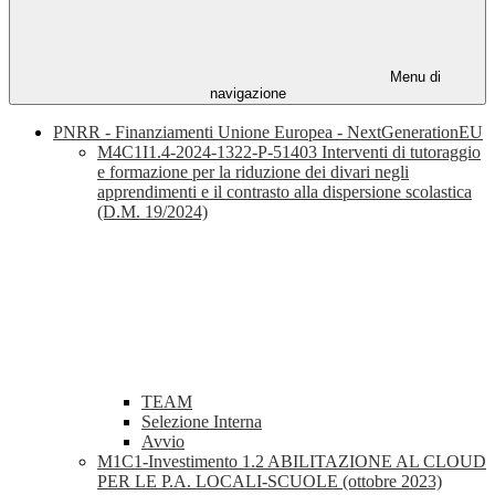
Menu di
navigazione
PNRR - Finanziamenti Unione Europea - NextGenerationEU
M4C1I1.4-2024-1322-P-51403 Interventi di tutoraggio
e formazione per la riduzione dei divari negli
apprendimenti e il contrasto alla dispersione scolastica
(D.M. 19/2024)
TEAM
Selezione Interna
Avvio
M1C1-Investimento 1.2 ABILITAZIONE AL CLOUD
PER LE P.A. LOCALI-SCUOLE (ottobre 2023)