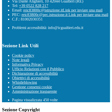
Via Dante Alighieri, 10 42044 Gualtieri (RE)
Tel:
+39 0522 828 217
Email:
reic83800c@istruzione.it
Link per inviare una mail
PEC:
reic83800c@pec.istruzione.it
Link per inviare una mail
C.F.: 81002030351
Problemi accessibilità: info@icgualtieri.edu.it
Sezione Link Utili
Cookie policy
Note legali
Informativa Privacy
Ufficio Relazioni con il Pubblico
Dichiarazione di accessibilità
Obiettivi di accessibilità
Whistleblowing
Gestione consensi cookie
Amministrazione trasparente
Pagina visualizzata
450
volte
Sezione Copyright