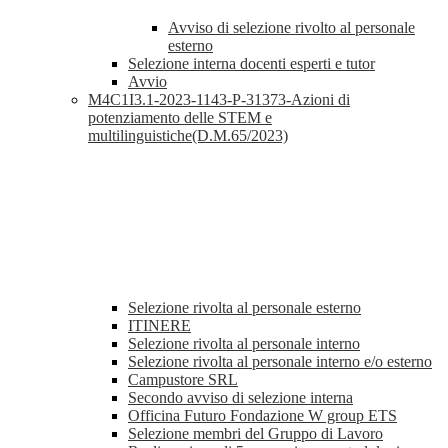
Avviso di selezione rivolto al personale
esterno
Selezione interna docenti esperti e tutor
Avvio
M4C1I3.1-2023-1143-P-31373-Azioni di
potenziamento delle STEM e
multilinguistiche(D.M.65/2023)
Selezione rivolta al personale esterno
ITINERE
Selezione rivolta al personale interno
Selezione rivolta al personale interno e/o esterno
Campustore SRL
Secondo avviso di selezione interna
Officina Futuro Fondazione W group ETS
Selezione membri del Gruppo di Lavoro