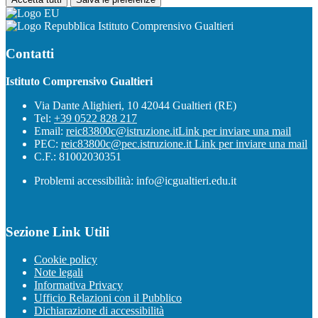
Istituto Comprensivo Gualtieri
Contatti
Istituto Comprensivo Gualtieri
Via Dante Alighieri, 10 42044 Gualtieri (RE)
Tel:
+39 0522 828 217
Email:
reic83800c@istruzione.it
Link per inviare una mail
PEC:
reic83800c@pec.istruzione.it
Link per inviare una mail
C.F.: 81002030351
Problemi accessibilità: info@icgualtieri.edu.it
Sezione Link Utili
Cookie policy
Note legali
Informativa Privacy
Ufficio Relazioni con il Pubblico
Dichiarazione di accessibilità