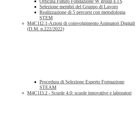
Officina Futuro Fondazione W group ETS
Selezione membri del Gruppo di Lavoro
Realizzazione di 5 percorsi con metodologia
STEM
M4C1I2.1-Azioni di coinvolgimento Animatori Digitali
(D.M. n.222/2022)
Procedura di Selezione Esperto Formazione
STEAM
M4C1I3.2 - Scuole 4.0: scuole innovative e laboratori